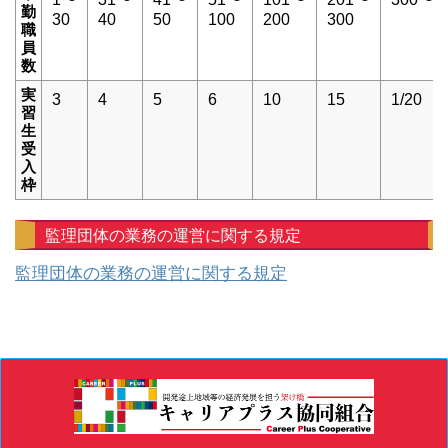
勤
30
40
50
100
200
300
職
員
数
実
3
4
5
6
10
15
1/20
習
生
受
入
枠
監理団体の業務の運営に関する規定
監理団体の業務の運営に関する規定